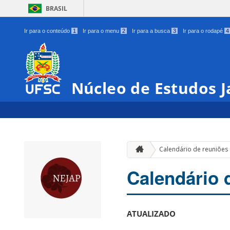
BRASIL
Ir para o conteúdo
1
Ir para o menu
2
Ir para a busca
3
Ir para o rodapé
4
Núcleo de Estudos 
Calendário de reuniões
Calendário 
ATUALIZADO