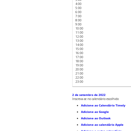
4:00
5:00
6:00
7:00
8:00
9:00
10:00
11:00
12:00
13:00
14:00
15:00
16:00
17:00
18:00
19:00
20:00
21:00
22:00
23:00
2 de setembro de 2022
Inscreva-se no calendário escolhido
Adicione ao Calendário Timely
Adicione ao Google
Adicione ao Outlook
Adicione ao calendário Apple