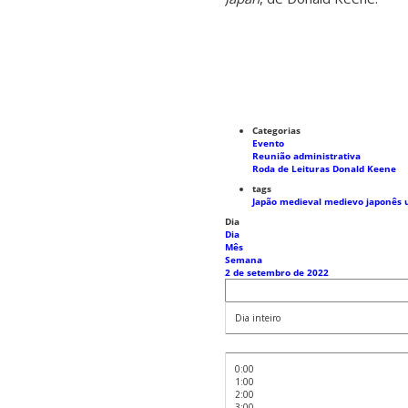
Categorias
Evento
Reunião administrativa
Roda de Leituras Donald Keene
tags
Japão medieval
medievo japonês
Dia
Dia
Mês
Semana
2 de setembro de 2022
Dia inteiro
0:00
1:00
2:00
3:00