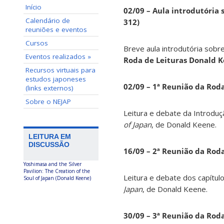
Início
02/09 – Aula introdutória s
Calendário de
312)
reuniões e eventos
Cursos
Breve aula introdutória sobre
Eventos realizados »
Roda de Leituras Donald 
Recursos virtuais para
estudos japoneses
02/09 – 1ª Reunião da Rod
(links externos)
Sobre o NEJAP
Leitura e debate da Introduç
of Japan
, de Donald Keene.
LEITURA EM
DISCUSSÃO
16/09 – 2ª Reunião da Rod
Yoshimasa and the Silver
Pavilion: The Creation of the
Leitura e debate dos capítul
Soul of Japan (Donald Keene)
Japan
, de Donald Keene.
30/09 – 3ª Reunião da Rod