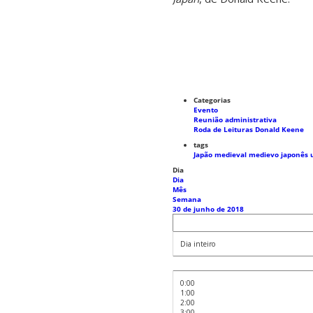
Categorias
Evento
Reunião administrativa
Roda de Leituras Donald Keene
tags
Japão medieval
medievo japonês
Dia
Dia
Mês
Semana
30 de junho de 2018
Dia inteiro
0:00
1:00
2:00
3:00