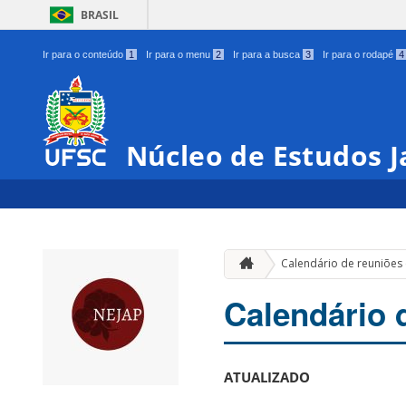
BRASIL
Ir para o conteúdo
1
Ir para o menu
2
Ir para a busca
3
Ir para o rodapé
4
Núcleo de Estudos 
Calendário de reuniões
Calendário 
ATUALIZADO