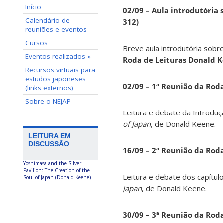
Início
02/09 – Aula introdutória s
Calendário de
312)
reuniões e eventos
Cursos
Breve aula introdutória sobre
Eventos realizados »
Roda de Leituras Donald 
Recursos virtuais para
estudos japoneses
02/09 – 1ª Reunião da Rod
(links externos)
Sobre o NEJAP
Leitura e debate da Introduç
of Japan
, de Donald Keene.
LEITURA EM
DISCUSSÃO
16/09 – 2ª Reunião da Rod
Yoshimasa and the Silver
Pavilion: The Creation of the
Leitura e debate dos capítul
Soul of Japan (Donald Keene)
Japan
, de Donald Keene.
30/09 – 3ª Reunião da Rod