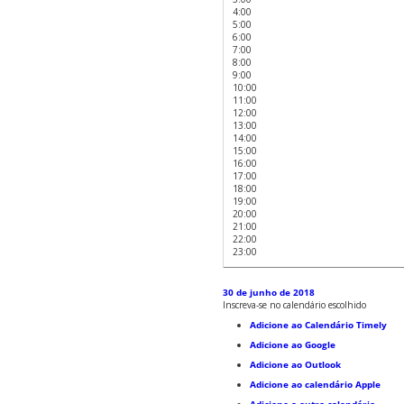
4:00
5:00
6:00
7:00
8:00
9:00
10:00
11:00
12:00
13:00
14:00
15:00
16:00
17:00
18:00
19:00
20:00
21:00
22:00
23:00
30 de junho de 2018
Inscreva-se no calendário escolhido
Adicione ao Calendário Timely
Adicione ao Google
Adicione ao Outlook
Adicione ao calendário Apple