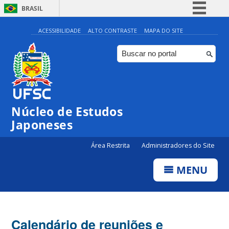
BRASIL
Simplifique!
ACESSIBILIDADE
ALTO CONTRASTE
MAPA DO SITE
Comunica BR
Participe
Acesso à informação
Legislação
Núcleo de Estudos
Canais
Japoneses
Área Restrita
Administradores do Site
MENU
Calendário de reuniões e