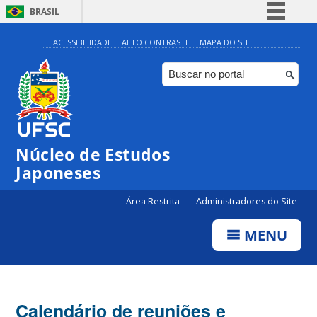
BRASIL
Simplifique!
ACESSIBILIDADE
ALTO CONTRASTE
MAPA DO SITE
Comunica BR
Participe
Acesso à informação
Legislação
Núcleo de Estudos
Canais
Japoneses
Área Restrita
Administradores do Site
MENU
Calendário de reuniões e