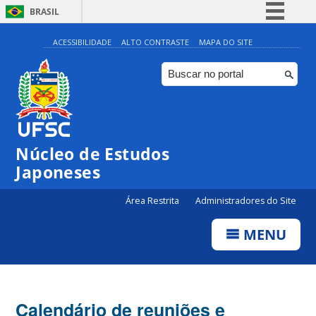
BRASIL
Simplifique!
ACESSIBILIDADE
ALTO CONTRASTE
MAPA DO SITE
Comunica BR
Participe
Acesso à informação
Legislação
Núcleo de Estudos
Canais
Japoneses
Área Restrita
Administradores do Site
MENU
Calendário de reuniões e