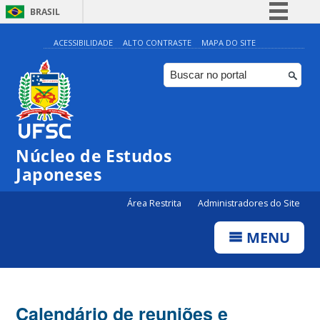
BRASIL
Simplifique!
ACESSIBILIDADE
ALTO CONTRASTE
MAPA DO SITE
Comunica BR
Participe
Acesso à informação
Legislação
Núcleo de Estudos
Canais
Japoneses
Área Restrita
Administradores do Site
MENU
Calendário de reuniões e