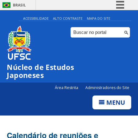
BRASIL
Simplifique!
ACESSIBILIDADE
ALTO CONTRASTE
MAPA DO SITE
Comunica BR
Participe
Acesso à informação
Legislação
Núcleo de Estudos
Canais
Japoneses
Área Restrita
Administradores do Site
MENU
Calendário de reuniões e