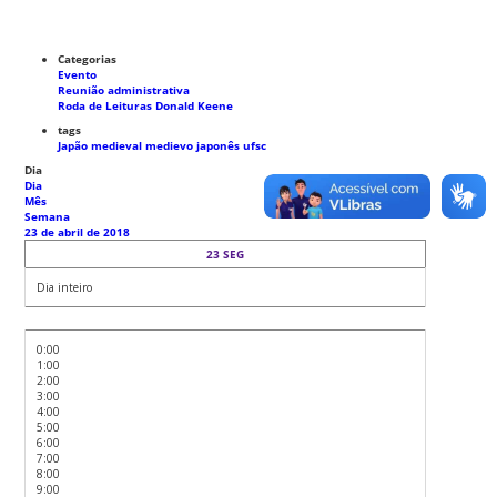
Categorias
Evento
Reunião administrativa
Roda de Leituras Donald Keene
tags
Japão medieval
medievo japonês
ufsc
Dia
Dia
Mês
Semana
23 de abril de 2018
23
SEG
Dia inteiro
0:00
1:00
2:00
3:00
4:00
5:00
6:00
7:00
8:00
9:00