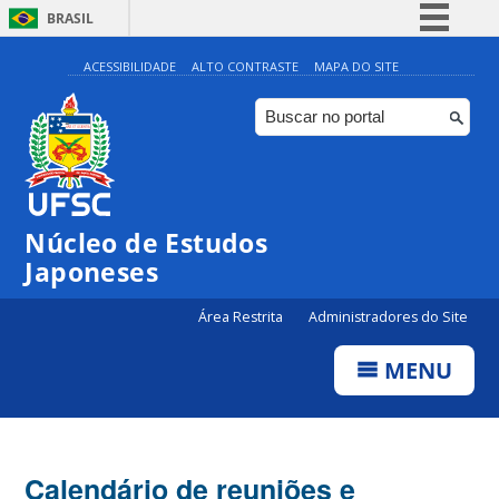
BRASIL
Simplifique!
ACESSIBILIDADE
ALTO CONTRASTE
MAPA DO SITE
Comunica BR
Participe
Acesso à informação
Legislação
Núcleo de Estudos
Canais
Japoneses
Área Restrita
Administradores do Site
MENU
Calendário de reuniões e