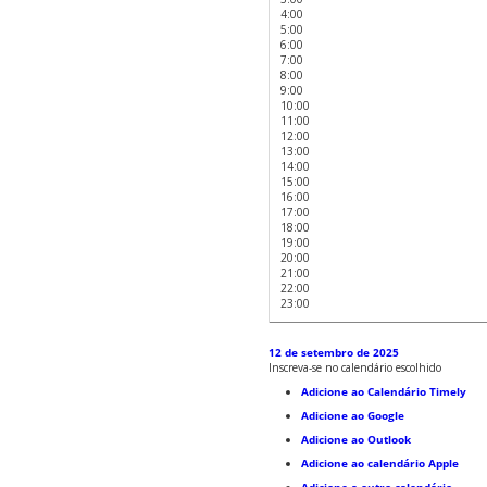
4:00
5:00
6:00
7:00
8:00
9:00
10:00
11:00
12:00
13:00
14:00
15:00
16:00
17:00
18:00
19:00
20:00
21:00
22:00
23:00
12 de setembro de 2025
Inscreva-se no calendário escolhido
Adicione ao Calendário Timely
Adicione ao Google
Adicione ao Outlook
Adicione ao calendário Apple