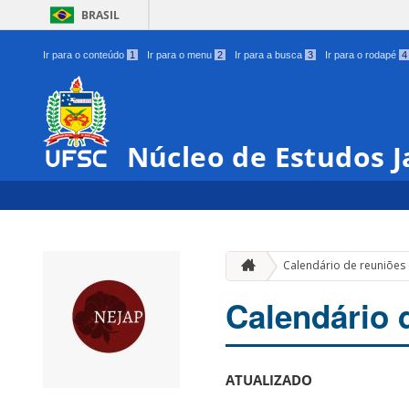
BRASIL
Ir para o conteúdo
1
Ir para o menu
2
Ir para a busca
3
Ir para o rodapé
4
Núcleo de Estudos 
Calendário de reuniões
Calendário 
ATUALIZADO