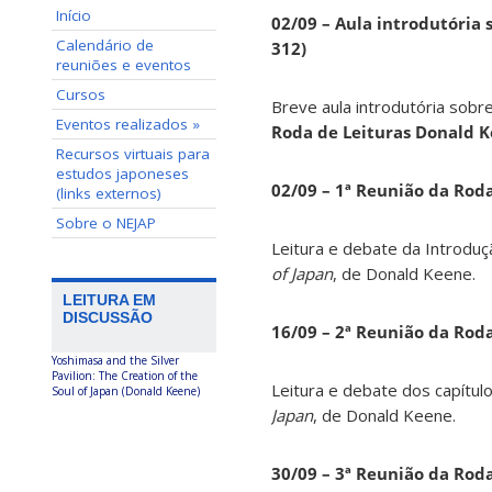
Início
02/09 – Aula introdutória s
Calendário de
312)
reuniões e eventos
Cursos
Breve aula introdutória sobre
Eventos realizados »
Roda de Leituras Donald 
Recursos virtuais para
estudos japoneses
02/09 – 1ª Reunião da Rod
(links externos)
Sobre o NEJAP
Leitura e debate da Introduç
of Japan
, de Donald Keene.
LEITURA EM
DISCUSSÃO
16/09 – 2ª Reunião da Rod
Yoshimasa and the Silver
Pavilion: The Creation of the
Leitura e debate dos capítul
Soul of Japan (Donald Keene)
Japan
, de Donald Keene.
30/09 – 3ª Reunião da Rod