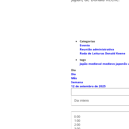
Categorias
Evento
Reunião administrativa
Roda de Leituras Donald Keene
tags
Japão medieval
medievo japonês
Dia
Dia
Mês
Semana
12 de setembro de 2025
Dia inteiro
0:00
1:00
2:00
3:00