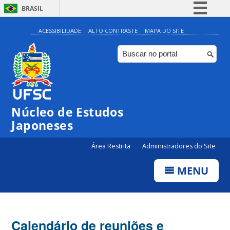
BRASIL
Simplifique!
ACESSIBILIDADE
ALTO CONTRASTE
MAPA DO SITE
Comunica BR
Participe
Acesso à informação
Legislação
Núcleo de Estudos
Canais
Japoneses
Área Restrita
Administradores do Site
MENU
Calendário de reuniões e