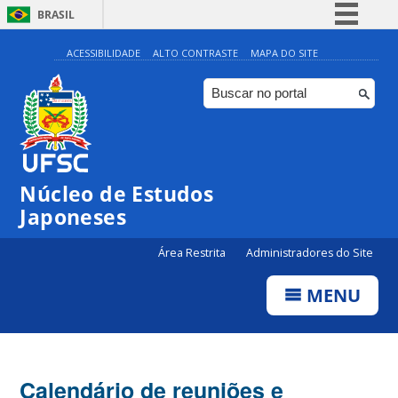
BRASIL
Simplifique!
ACESSIBILIDADE
ALTO CONTRASTE
MAPA DO SITE
Comunica BR
Participe
Acesso à informação
Legislação
Núcleo de Estudos
Canais
Japoneses
Área Restrita
Administradores do Site
MENU
Calendário de reuniões e