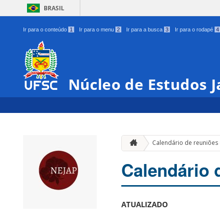
BRASIL
Ir para o conteúdo
1
Ir para o menu
2
Ir para a busca
3
Ir para o rodapé
4
Núcleo de Estudos 
Calendário de reuniões
Calendário 
ATUALIZADO