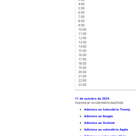
4:00
5:00
6:00
7:00
8:00
9:00
10:00
11:00
12:00
13:00
14:00
15:00
16:00
17:00
18:00
19:00
20:00
21:00
22:00
23:00
11 de outubro de 2024
Inscreva-se no calendário escolhido
Adicione ao Calendário Timely
Adicione ao Google
Adicione ao Outlook
Adicione ao calendário Apple