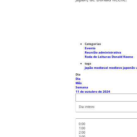
Categorias
Evento
Reunião administrativa
Roda de Leituras Donald Keene
tags
Japão medieval
medievo japonês
Dia
Dia
Mês
Semana
11 de outubro de 2024
Dia inteiro
0:00
1:00
2:00
3:00