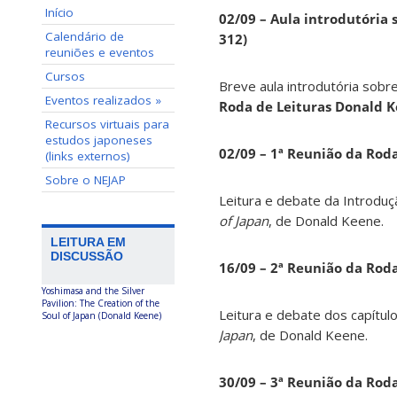
Início
02/09 – Aula introdutória s
Calendário de
312)
reuniões e eventos
Cursos
Breve aula introdutória sobre
Eventos realizados »
Roda de Leituras Donald 
Recursos virtuais para
estudos japoneses
02/09 – 1ª Reunião da Rod
(links externos)
Sobre o NEJAP
Leitura e debate da Introduç
of Japan
, de Donald Keene.
LEITURA EM
DISCUSSÃO
16/09 – 2ª Reunião da Rod
Yoshimasa and the Silver
Pavilion: The Creation of the
Leitura e debate dos capítul
Soul of Japan (Donald Keene)
Japan
, de Donald Keene.
30/09 – 3ª Reunião da Rod