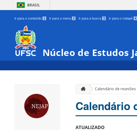
BRASIL
Ir para o conteúdo
1
Ir para o menu
2
Ir para a busca
3
Ir para o rodapé
4
Núcleo de Estudos 
Calendário de reuniões
Calendário 
ATUALIZADO