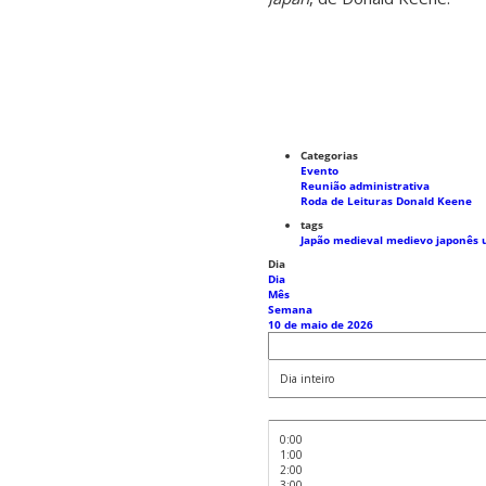
Categorias
Evento
Reunião administrativa
Roda de Leituras Donald Keene
tags
Japão medieval
medievo japonês
Dia
Dia
Mês
Semana
10 de maio de 2026
Dia inteiro
0:00
1:00
2:00
3:00