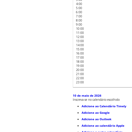
4:00
5:00
6:00
7:00
8:00
9:00
10:00
11:00
12:00
13:00
14:00
15:00
16:00
17:00
18:00
19:00
20:00
21:00
22:00
23:00
10 de maio de 2026
Inscreva-se no calendário escolhido
Adicione ao Calendário Timely
Adicione ao Google
Adicione ao Outlook
Adicione ao calendário Apple