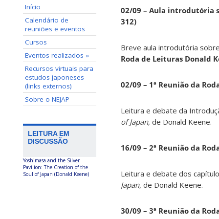
Início
02/09 – Aula introdutória s
Calendário de
312)
reuniões e eventos
Cursos
Breve aula introdutória sobre
Eventos realizados »
Roda de Leituras Donald 
Recursos virtuais para
estudos japoneses
02/09 – 1ª Reunião da Rod
(links externos)
Sobre o NEJAP
Leitura e debate da Introduç
of Japan
, de Donald Keene.
LEITURA EM
DISCUSSÃO
16/09 – 2ª Reunião da Rod
Yoshimasa and the Silver
Pavilion: The Creation of the
Leitura e debate dos capítul
Soul of Japan (Donald Keene)
Japan
, de Donald Keene.
30/09 – 3ª Reunião da Rod