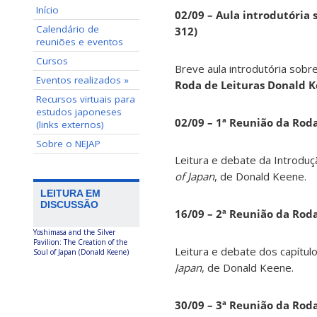
Início
02/09 – Aula introdutória s
Calendário de
312)
reuniões e eventos
Cursos
Breve aula introdutória sobre
Eventos realizados »
Roda de Leituras Donald 
Recursos virtuais para
estudos japoneses
02/09 – 1ª Reunião da Rod
(links externos)
Sobre o NEJAP
Leitura e debate da Introduç
of Japan
, de Donald Keene.
LEITURA EM
DISCUSSÃO
16/09 – 2ª Reunião da Rod
Yoshimasa and the Silver
Pavilion: The Creation of the
Leitura e debate dos capítul
Soul of Japan (Donald Keene)
Japan
, de Donald Keene.
30/09 – 3ª Reunião da Rod