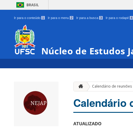
BRASIL
Ir para o conteúdo
1
Ir para o menu
2
Ir para a busca
3
Ir para o rodapé
4
Núcleo de Estudos 
Calendário de reuniões
Calendário 
ATUALIZADO