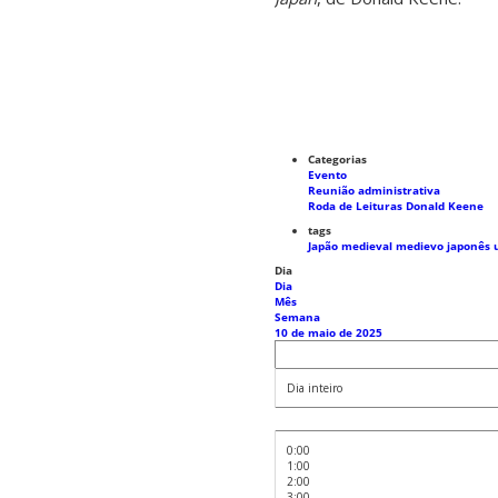
Categorias
Evento
Reunião administrativa
Roda de Leituras Donald Keene
tags
Japão medieval
medievo japonês
Dia
Dia
Mês
Semana
10 de maio de 2025
Dia inteiro
0:00
1:00
2:00
3:00