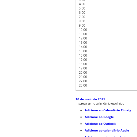
4:00
5:00
6:00
7:00
8:00
9:00
10:00
11:00
12:00
13:00
14:00
15:00
16:00
17:00
18:00
19:00
20:00
21:00
22:00
23:00
10 de maio de 2025
Inscreva-se no calendário escolhido
Adicione ao Calendário Timely
Adicione ao Google
Adicione ao Outlook
Adicione ao calendário Apple