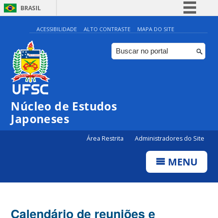
BRASIL
Simplifique!
ACESSIBILIDADE
ALTO CONTRASTE
MAPA DO SITE
Comunica BR
Participe
Acesso à informação
Legislação
Núcleo de Estudos
Canais
Japoneses
Área Restrita
Administradores do Site
MENU
Calendário de reuniões e