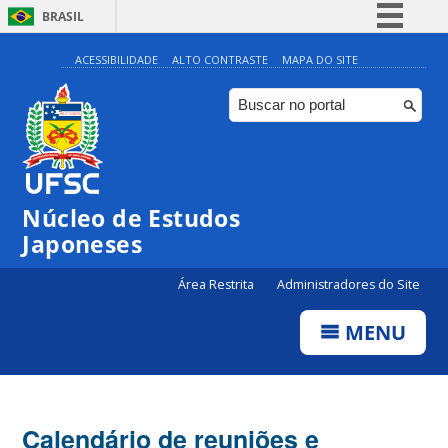
BRASIL
Simplifique!
ACESSIBILIDADE
ALTO CONTRASTE
MAPA DO SITE
Comunica BR
Participe
Acesso à informação
Legislação
Núcleo de Estudos
Canais
Japoneses
Área Restrita
Administradores do Site
MENU
Calendário de reuniões e