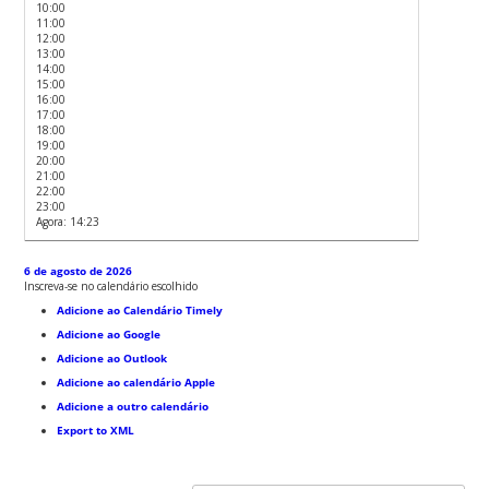
10:00
11:00
12:00
13:00
14:00
15:00
16:00
17:00
18:00
19:00
20:00
21:00
22:00
23:00
Agora: 14:23
6 de agosto de 2026
Inscreva-se no calendário escolhido
Adicione ao Calendário Timely
Adicione ao Google
Adicione ao Outlook
Adicione ao calendário Apple
Adicione a outro calendário
Export to XML