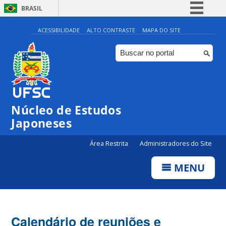
BRASIL
Simplifique!
ACESSIBILIDADE
ALTO CONTRASTE
MAPA DO SITE
Comunica BR
Participe
Acesso à informação
Legislação
Núcleo de Estudos
Canais
Japoneses
Área Restrita
Administradores do Site
MENU
Calendário de reuniões e