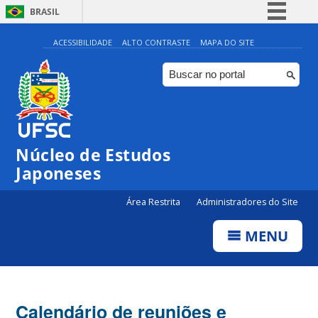
BRASIL
Simplifique!
ACESSIBILIDADE
ALTO CONTRASTE
MAPA DO SITE
Comunica BR
Participe
Acesso à informação
Legislação
Núcleo de Estudos
Canais
Japoneses
Área Restrita
Administradores do Site
MENU
Calendário de reuniões e