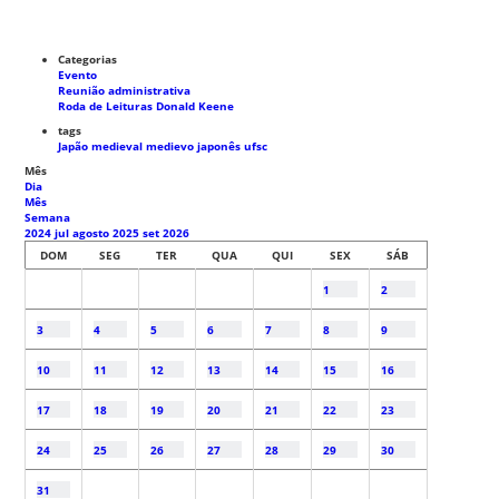
Categorias
Evento
Reunião administrativa
Roda de Leituras Donald Keene
tags
Japão medieval
medievo japonês
ufsc
Mês
Dia
Mês
Semana
2024
jul
agosto 2025
set
2026
DOM
SEG
TER
QUA
QUI
SEX
SÁB
1
2
3
4
5
6
7
8
9
10
11
12
13
14
15
16
17
18
19
20
21
22
23
24
25
26
27
28
29
30
31