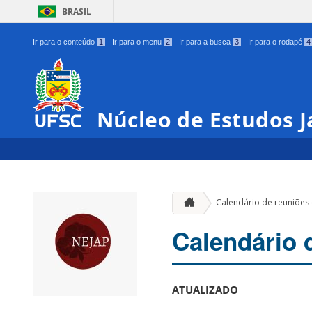
BRASIL
Ir para o conteúdo
1
Ir para o menu
2
Ir para a busca
3
Ir para o rodapé
4
Núcleo de Estudos 
Calendário de reuniões
Calendário 
ATUALIZADO