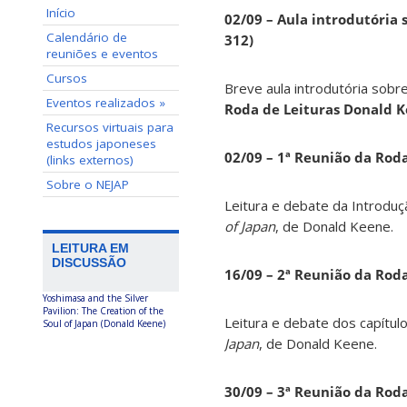
Início
02/09 – Aula introdutória s
Calendário de
312)
reuniões e eventos
Cursos
Breve aula introdutória sobre
Eventos realizados »
Roda de Leituras Donald 
Recursos virtuais para
estudos japoneses
02/09 – 1ª Reunião da Rod
(links externos)
Sobre o NEJAP
Leitura e debate da Introduç
of Japan
, de Donald Keene.
LEITURA EM
DISCUSSÃO
16/09 – 2ª Reunião da Rod
Yoshimasa and the Silver
Pavilion: The Creation of the
Leitura e debate dos capítul
Soul of Japan (Donald Keene)
Japan
, de Donald Keene.
30/09 – 3ª Reunião da Rod