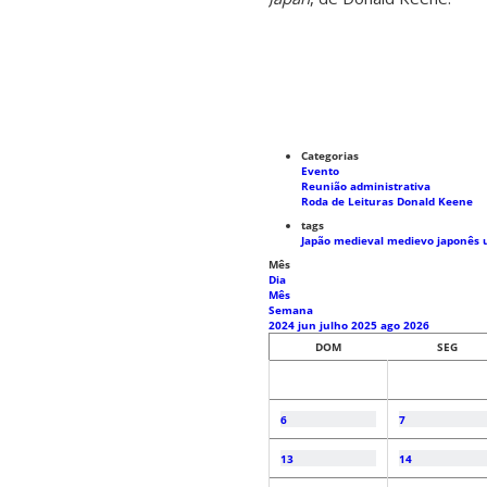
Categorias
Evento
Reunião administrativa
Roda de Leituras Donald Keene
tags
Japão medieval
medievo japonês
Mês
Dia
Mês
Semana
2024
jun
julho 2025
ago
2026
DOM
SEG
6
7
13
14