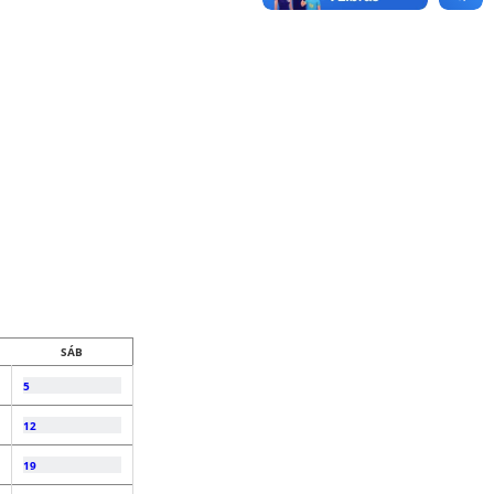
SÁB
5
12
19