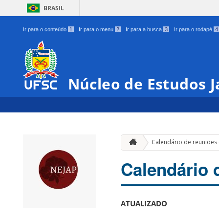
BRASIL
Ir para o conteúdo
1
Ir para o menu
2
Ir para a busca
3
Ir para o rodapé
4
Núcleo de Estudos 
Calendário de reuniões
Calendário 
ATUALIZADO