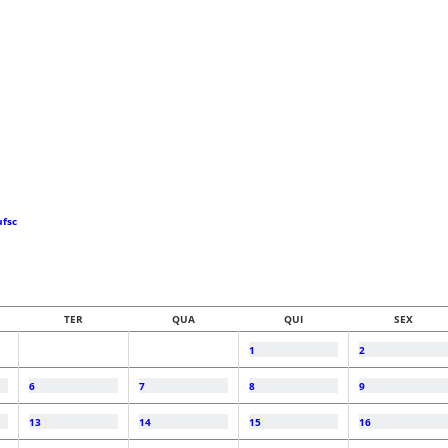
ufsc
TER
QUA
QUI
SEX
1
2
6
7
8
9
13
14
15
16