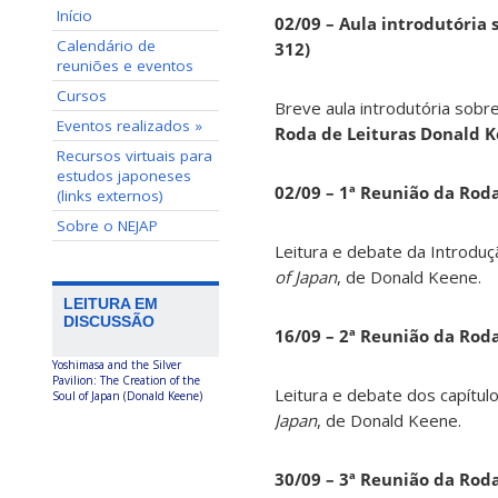
Início
02/09 – Aula introdutória s
Calendário de
312)
reuniões e eventos
Cursos
Breve aula introdutória sobre
Eventos realizados »
Roda de Leituras Donald 
Recursos virtuais para
estudos japoneses
02/09 – 1ª Reunião da Rod
(links externos)
Sobre o NEJAP
Leitura e debate da Introduç
of Japan
, de Donald Keene.
LEITURA EM
DISCUSSÃO
16/09 – 2ª Reunião da Rod
Yoshimasa and the Silver
Pavilion: The Creation of the
Leitura e debate dos capítul
Soul of Japan (Donald Keene)
Japan
, de Donald Keene.
30/09 – 3ª Reunião da Rod