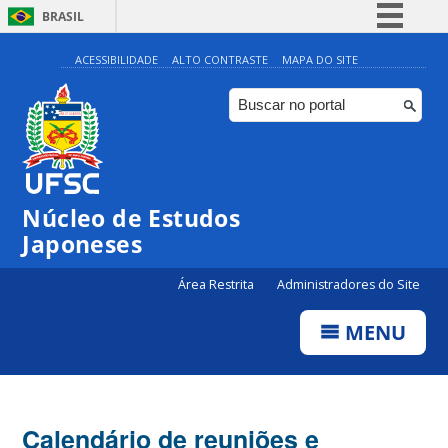
BRASIL
Simplifique!
ACESSIBILIDADE
ALTO CONTRASTE
MAPA DO SITE
Comunica BR
Participe
Acesso à informação
Legislação
Núcleo de Estudos
Canais
Japoneses
Área Restrita
Administradores do Site
MENU
Calendário de reuniões e