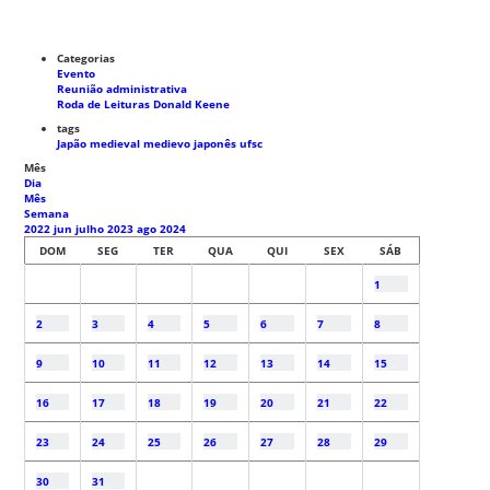
Categorias
Evento
Reunião administrativa
Roda de Leituras Donald Keene
tags
Japão medieval
medievo japonês
ufsc
Mês
Dia
Mês
Semana
2022
jun
julho 2023
ago
2024
DOM
SEG
TER
QUA
QUI
SEX
SÁB
1
2
3
4
5
6
7
8
9
10
11
12
13
14
15
16
17
18
19
20
21
22
23
24
25
26
27
28
29
30
31