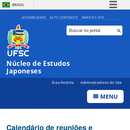
BRASIL
Simplifique!
ACESSIBILIDADE
ALTO CONTRASTE
MAPA DO SITE
Comunica BR
Participe
Acesso à informação
Legislação
Núcleo de Estudos
Canais
Japoneses
Área Restrita
Administradores do Site
MENU
Calendário de reuniões e