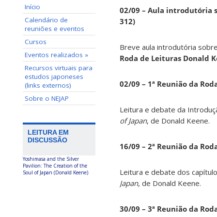
Início
02/09 – Aula introdutória s
Calendário de
312)
reuniões e eventos
Cursos
Breve aula introdutória sobre
Eventos realizados »
Roda de Leituras Donald 
Recursos virtuais para
estudos japoneses
02/09 – 1ª Reunião da Rod
(links externos)
Sobre o NEJAP
Leitura e debate da Introduç
of Japan
, de Donald Keene.
LEITURA EM
DISCUSSÃO
16/09 – 2ª Reunião da Rod
Yoshimasa and the Silver
Pavilion: The Creation of the
Leitura e debate dos capítul
Soul of Japan (Donald Keene)
Japan
, de Donald Keene.
30/09 – 3ª Reunião da Rod