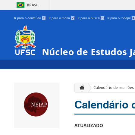
BRASIL
Ir para o conteúdo
1
Ir para o menu
2
Ir para a busca
3
Ir para o rodapé
4
Núcleo de Estudos 
Calendário de reuniões
Calendário 
ATUALIZADO