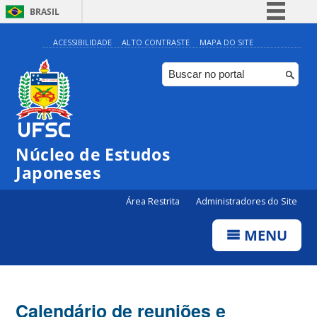
BRASIL
Simplifique!
ACESSIBILIDADE
ALTO CONTRASTE
MAPA DO SITE
Comunica BR
Participe
Acesso à informação
Legislação
Núcleo de Estudos
Canais
Japoneses
Área Restrita
Administradores do Site
MENU
Calendário de reuniões e