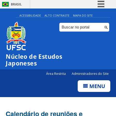
BRASIL
Simplifique!
ACESSIBILIDADE
ALTO CONTRASTE
MAPA DO SITE
Comunica BR
Participe
Acesso à informação
Legislação
Núcleo de Estudos
Canais
Japoneses
Área Restrita
Administradores do Site
MENU
Calendário de reuniões e