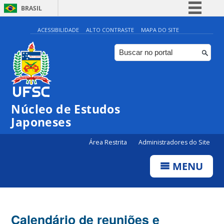
BRASIL
Simplifique!
ACESSIBILIDADE
ALTO CONTRASTE
MAPA DO SITE
Comunica BR
Participe
Acesso à informação
Legislação
Núcleo de Estudos
Canais
Japoneses
Área Restrita
Administradores do Site
MENU
Calendário de reuniões e