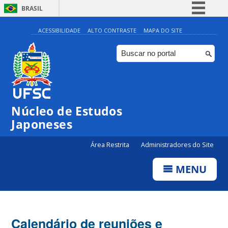
BRASIL
Simplifique!
ACESSIBILIDADE
ALTO CONTRASTE
MAPA DO SITE
Comunica BR
Participe
Acesso à informação
Legislação
Núcleo de Estudos
Canais
Japoneses
Área Restrita
Administradores do Site
MENU
Calendário de reuniões e