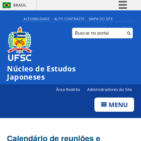
BRASIL
Simplifique!
ACESSIBILIDADE
ALTO CONTRASTE
MAPA DO SITE
Comunica BR
Participe
Acesso à informação
Legislação
Núcleo de Estudos
Canais
Japoneses
Área Restrita
Administradores do Site
MENU
Calendário de reuniões e