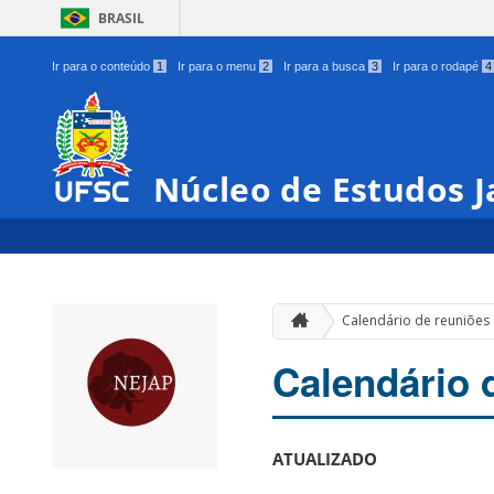
BRASIL
Ir para o conteúdo
1
Ir para o menu
2
Ir para a busca
3
Ir para o rodapé
4
Núcleo de Estudos 
Calendário de reuniões
Calendário 
ATUALIZADO