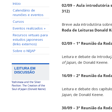
Início
02/09 – Aula introdutória s
Calendário de
312)
reuniões e eventos
Cursos
Breve aula introdutória sobre
Eventos realizados »
Roda de Leituras Donald 
Recursos virtuais para
estudos japoneses
02/09 – 1ª Reunião da Rod
(links externos)
Sobre o NEJAP
Leitura e debate da Introduç
of Japan
, de Donald Keene.
LEITURA EM
DISCUSSÃO
16/09 – 2ª Reunião da Rod
Yoshimasa and the Silver
Pavilion: The Creation of the
Leitura e debate dos capítul
Soul of Japan (Donald Keene)
Japan
, de Donald Keene.
30/09 – 3ª Reunião da Rod