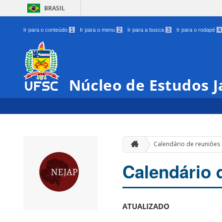
BRASIL
Ir para o conteúdo
1
Ir para o menu
2
Ir para a busca
3
Ir para o rodapé
4
Núcleo de Estudos 
Calendário de reuniões
Calendário 
ATUALIZADO