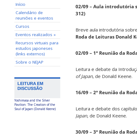
Início
02/09 – Aula introdutória s
Calendário de
312)
reuniões e eventos
Cursos
Breve aula introdutória sobre
Eventos realizados »
Roda de Leituras Donald 
Recursos virtuais para
estudos japoneses
02/09 – 1ª Reunião da Rod
(links externos)
Sobre o NEJAP
Leitura e debate da Introduç
of Japan
, de Donald Keene.
LEITURA EM
DISCUSSÃO
16/09 – 2ª Reunião da Rod
Yoshimasa and the Silver
Pavilion: The Creation of the
Leitura e debate dos capítul
Soul of Japan (Donald Keene)
Japan
, de Donald Keene.
30/09 – 3ª Reunião da Rod