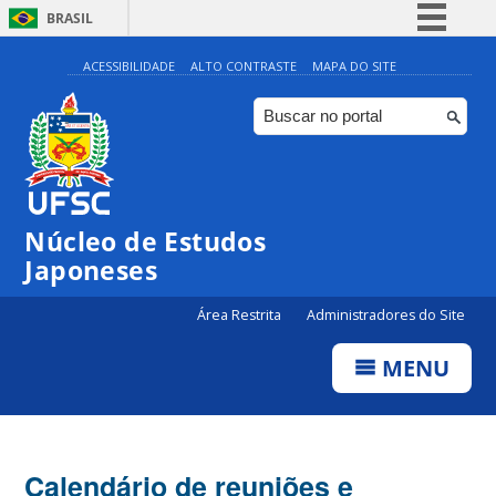
BRASIL
Simplifique!
ACESSIBILIDADE
ALTO CONTRASTE
MAPA DO SITE
Comunica BR
Participe
Acesso à informação
Legislação
Núcleo de Estudos
Canais
Japoneses
Área Restrita
Administradores do Site
MENU
Calendário de reuniões e